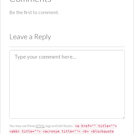
Be the first to comment.
Leave a Reply
C
o
m
m
e
n
t
You may use these
HTML
tags and attributes:
<a href="" title="">
<abbr title=""> <acronym title=""> <b> <blockquote