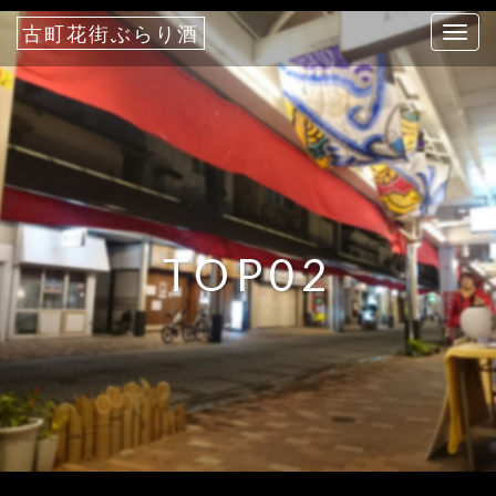
古町花街ぶらり酒
T
o
g
g
l
e
n
a
TOP02
v
i
g
a
t
i
o
n