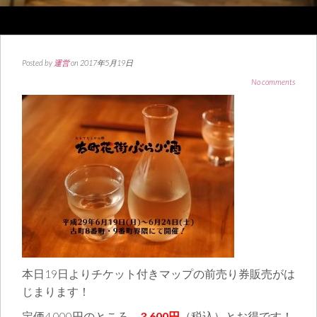
Posted by
運営
on 2017年5月19日
No comments
本日19日よりチケット付きマップの前売り券販売がは
じまります！
定価4,000円のところ→
3,600円
（税込）とお得です！