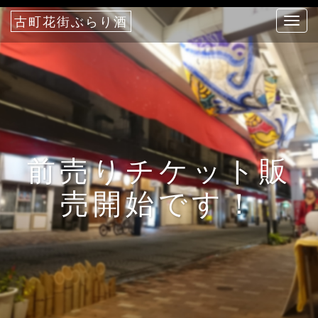
古町花街ぶらり酒
T
o
g
g
l
e
n
a
前売りチケット販
v
i
売開始です！
g
a
t
i
o
n