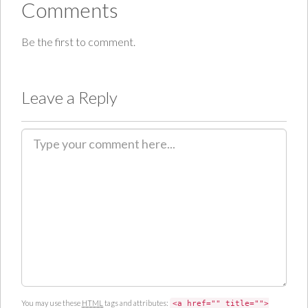
Comments
Be the first to comment.
Leave a Reply
C
o
m
m
e
n
t
You may use these
HTML
tags and attributes:
<a href="" title="">