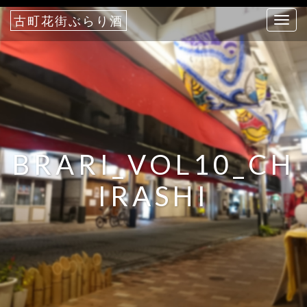
古町花街ぶらり酒
T
o
g
g
l
e
n
a
BRARI_VOL10_CH
v
i
IRASHI
g
a
t
i
o
n