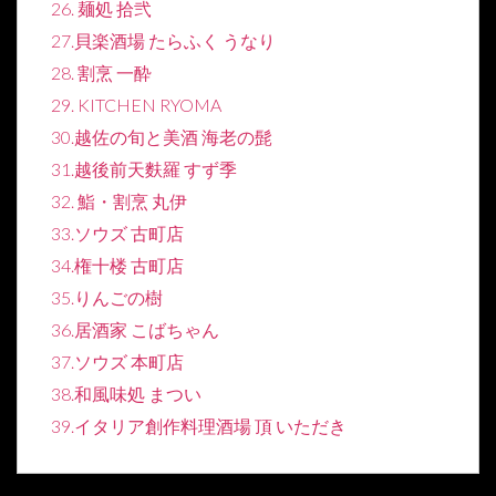
26. 麺処 拾弐
27.貝楽酒場 たらふく うなり
28. 割烹 一酔
29. KITCHEN RYOMA
30.越佐の旬と美酒 海老の髭
31.越後前天麩羅 すず季
32. 鮨・割烹 丸伊
33.ソウズ 古町店
34.権十楼 古町店
35.りんごの樹
36.居酒家 こばちゃん
37.ソウズ 本町店
38.和風味処 まつい
39.イタリア創作料理酒場 頂 いただき