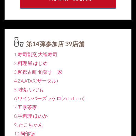
第14弾参加店 39店舗
1.寿司割烹 大福寿司
2.料理屋 はじめ
3.柳都古町 旬菜すゞ家
4.ZA’ATAR(ザータル)
5. 味処 いづも
6.ワインバーズッケロ(Zucchero)
7.五季茶家
8.手料理 ほのか
9. たこちゃん
10.阿部徳