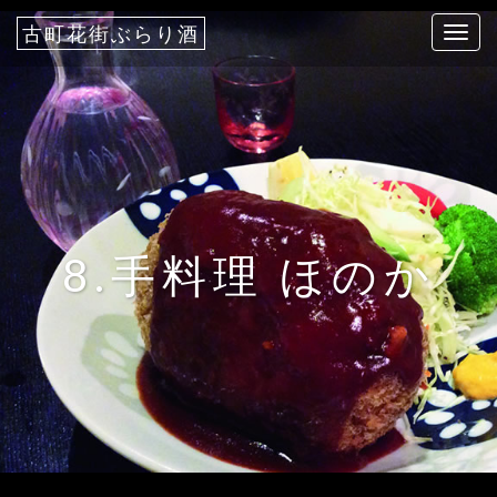
古町花街ぶらり酒
T
o
g
g
l
e
n
a
8.手料理 ほのか
v
i
g
a
t
i
o
n