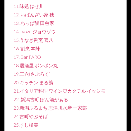
11.味処 はせ川
12. おばんざい家 穂
13. わっぱ飯 田舎家
14.Jyozo ジョウゾウ
15.うなぎ割烹 喜八
16. 割烹 本陣
17. Bar FARO
18.居酒屋 ポンポン丸
19.三六(さぶろく)
20.キッチン まる義
21.イタリア料理 ワイン♡カクテル イッシモ
22. 新潟古町 ぽん酒がぁる
23.新潟ふるまち 志津川水産 一家部
24.古町やぶそば
25.すし柳美