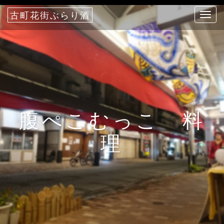
古町花街ぶらり酒
T
o
g
g
l
e
n
a
腹ぺこむっこ 料
v
i
理
g
a
t
i
o
n