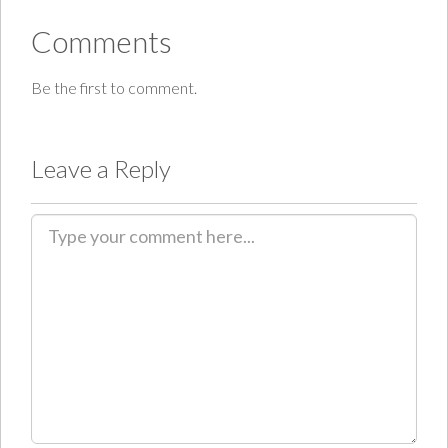
Comments
Be the first to comment.
Leave a Reply
C
o
m
m
e
n
t