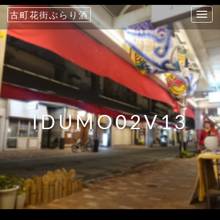
古町花街ぶらり酒
T
o
g
g
l
e
n
a
IDUMO02V13
v
i
g
a
t
i
o
n