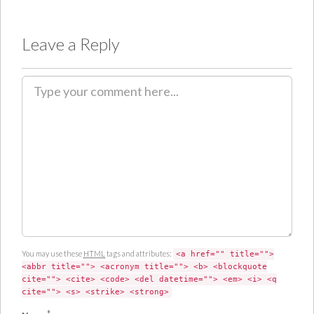
Leave a Reply
C
o
m
m
e
n
t
You may use these
HTML
tags and attributes:
<a href="" title="">
<abbr title=""> <acronym title=""> <b> <blockquote
cite=""> <cite> <code> <del datetime=""> <em> <i> <q
cite=""> <s> <strike> <strong>
*