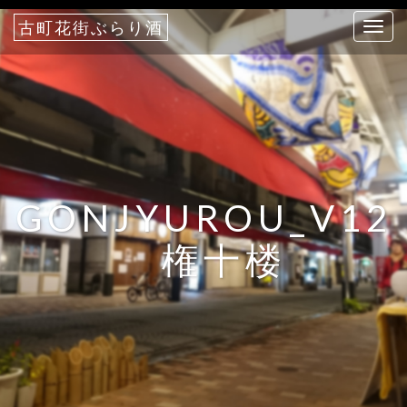
古町花街ぶらり酒
T
o
g
g
l
e
n
a
GONJYUROU_V12
v
i
権十楼
g
a
t
i
o
n