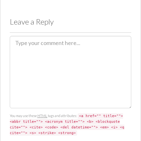
Leave a Reply
C
o
m
m
e
n
t
You may use these
HTML
tags and attributes:
<a href="" title="">
<abbr title=""> <acronym title=""> <b> <blockquote
cite=""> <cite> <code> <del datetime=""> <em> <i> <q
cite=""> <s> <strike> <strong>