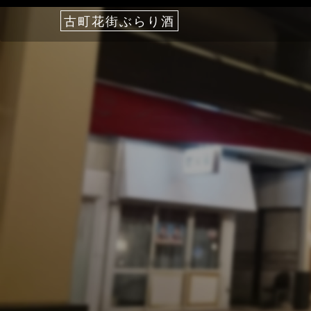
古町花街ぶらり酒