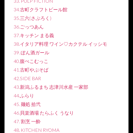
33. PULP FICTION
34.古町クラフトビール館
35.三六(さぶろく)
36.ごっつあん
37.キッチン まる義
38.イタリア料理 ワイン♡カクテル イッシモ
39. ぽん酒ガール
40.腹ぺこむっこ
41.古町やぶそば
42.SIDE BAR
43.新潟ふるまち 志津川水産 一家部
44.ふらり
45. 麺処 拾弐
46.貝楽酒場 たらふく うなり
47. 割烹 一酔
48. KITCHEN RYOMA