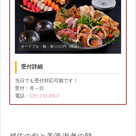
オードブル・鮨：各5,000円（税込）
受付詳細
当日でも受付対応可能です！
受付：月～日
電話：
025-210-8507
越佐の旬と美酒 海老の髭