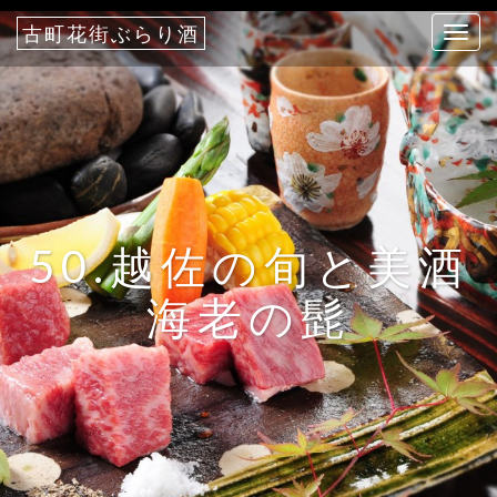
古町花街ぶらり酒
T
o
g
g
l
e
n
a
50.越佐の旬と美酒
v
i
海老の髭
g
a
t
i
o
n