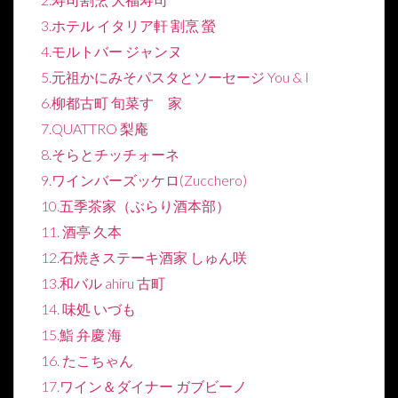
3.ホテル イタリア軒 割烹 螢
4.モルトバー ジャンヌ
5.元祖かにみそパスタとソーセージ You & I
6.柳都古町 旬菜すゞ家
7.QUATTRO 梨庵
8.そらとチッチォーネ
9.ワインバーズッケロ(Zucchero)
10.五季茶家（ぶらり酒本部）
11. 酒亭 久本
12.石焼きステーキ酒家 しゅん咲
13.和バル ahiru 古町
14. 味処 いづも
15.鮨 弁慶 海
16. たこちゃん
17.ワイン＆ダイナー ガブビーノ