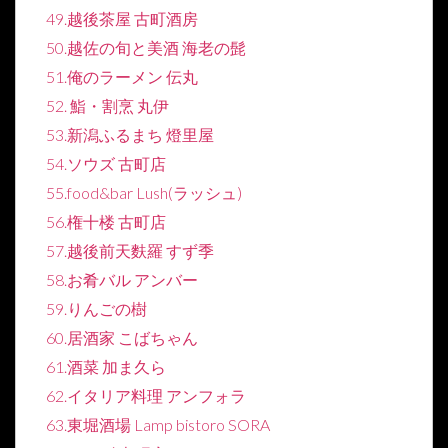
49.越後茶屋 古町酒房
50.越佐の旬と美酒 海老の髭
51.俺のラーメン 伝丸
52. 鮨・割烹 丸伊
53.新潟ふるまち 燈里屋
54.ソウズ 古町店
55.food&bar Lush(ラッシュ)
56.権十楼 古町店
57.越後前天麩羅 すず季
58.お肴バル アンバー
59.りんごの樹
60.居酒家 こばちゃん
61.酒菜 加ま久ら
62.イタリア料理 アンフォラ
63.東堀酒場 Lamp bistoro SORA