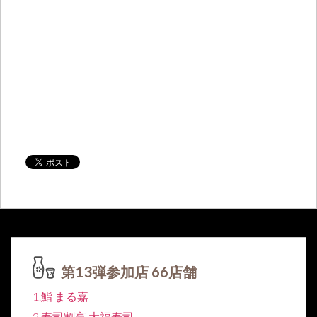
第13弾参加店 66店舗
1.鮨 まる嘉
2.寿司割烹 大福寿司