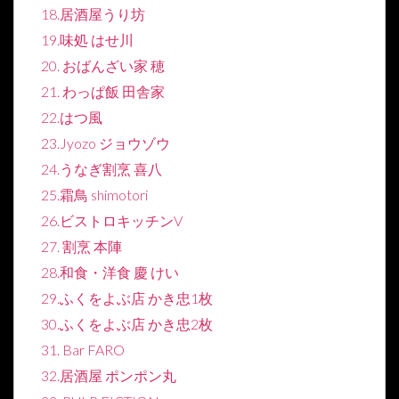
18.居酒屋うり坊
19.味処 はせ川
20. おばんざい家 穂
21. わっぱ飯 田舎家
22.はつ風
23.Jyozo ジョウゾウ
24.うなぎ割烹 喜八
25.霜鳥 shimotori
26.ビストロキッチンV
27. 割烹 本陣
28.和食・洋食 慶 けい
29.ふくをよぶ店 かき忠1枚
30.ふくをよぶ店 かき忠2枚
31. Bar FARO
32.居酒屋 ポンポン丸