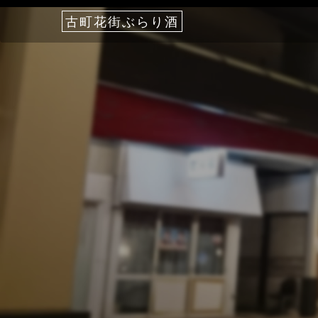
古町花街ぶらり酒