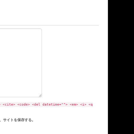
> <cite> <code> <del datetime=""> <em> <i> <q
、サイトを保存する。