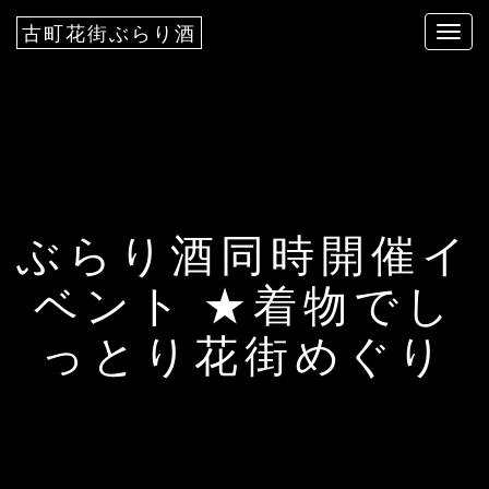
古町花街ぶらり酒
T
o
g
g
l
e
n
a
ぶらり酒同時開催イ
v
i
ベント ★着物でし
g
a
っとり花街めぐり
t
i
o
n