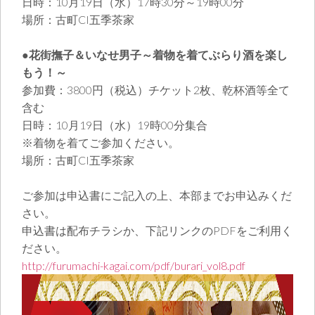
日時：10月19日（水）17時30分～19時00分
場所：古町CI五季茶家
●花街撫子＆いなせ男子～着物を着てぶらり酒を楽し
もう！～
参加費：3800円（税込）チケット2枚、乾杯酒等全て
含む
日時：10月19日（水）19時00分集合
※着物を着てご参加ください。
場所：古町CI五季茶家
ご参加は申込書にご記入の上、本部までお申込みくだ
さい。
申込書は配布チラシか、下記リンクのPDFをご利用く
ださい。
http://furumachi-kagai.com/pdf/burari_vol8.pdf