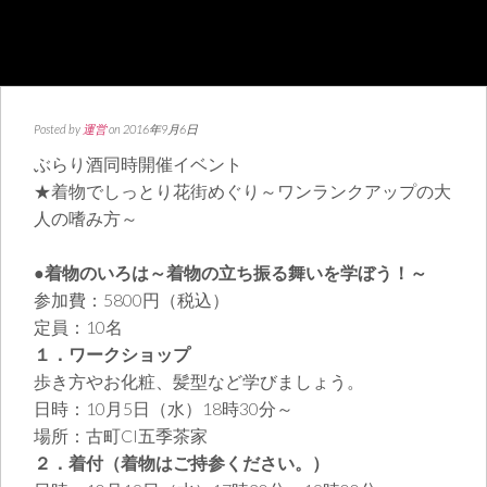
Posted by
運営
on 2016年9月6日
ぶらり酒同時開催イベント
★着物でしっとり花街めぐり～ワンランクアップの大
人の嗜み方～
●着物のいろは～着物の立ち振る舞いを学ぼう！～
参加費：5800円（税込）
定員：10名
１．ワークショップ
歩き方やお化粧、髪型など学びましょう。
日時：10月5日（水）18時30分～
場所：古町CI五季茶家
２．着付（着物はご持参ください。）